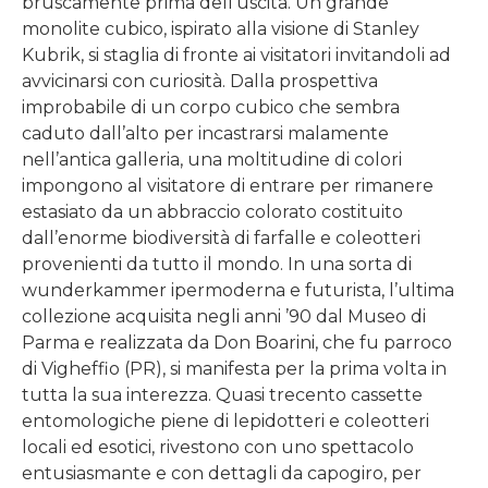
bruscamente prima dell’uscita. Un grande
monolite cubico, ispirato alla visione di Stanley
Kubrik, si staglia di fronte ai visitatori invitandoli ad
avvicinarsi con curiosità. Dalla prospettiva
improbabile di un corpo cubico che sembra
caduto dall’alto per incastrarsi malamente
nell’antica galleria, una moltitudine di colori
impongono al visitatore di entrare per rimanere
estasiato da un abbraccio colorato costituito
dall’enorme biodiversità di farfalle e coleotteri
provenienti da tutto il mondo. In una sorta di
wunderkammer ipermoderna e futurista, l’ultima
collezione acquisita negli anni ’90 dal Museo di
Parma e realizzata da Don Boarini, che fu parroco
di Vigheffio (PR), si manifesta per la prima volta in
tutta la sua interezza. Quasi trecento cassette
entomologiche piene di lepidotteri e coleotteri
locali ed esotici, rivestono con uno spettacolo
entusiasmante e con dettagli da capogiro, per